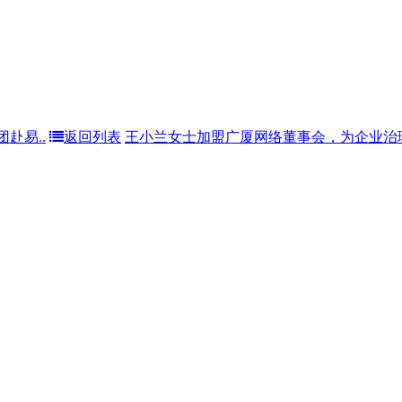
赴易..
返回列表
王小兰女士加盟广厦网络董事会，为企业治